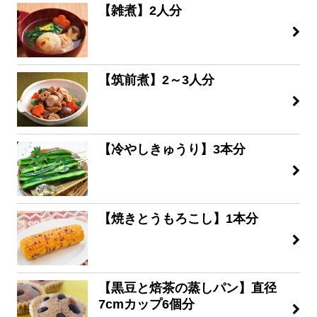
【雑煮】2人分
【筑前煮】2～3人分
【冷やしきゅうり】3本分
【焼きとうもろこし】1本分
【黒豆と焙茶の蒸しパン】直径
7cmカップ6個分