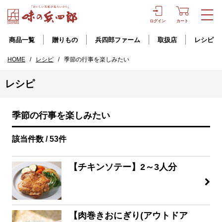
ログイン
カート
商品一覧
贈りもの
兵四郎ファーム
取扱店
レシピ
HOME
/
レシピ
/
季節の行事を楽しみたい
レシピ
季節の行事を楽しみたい
該当件数 / 53件
【チキンソテー】2～3人分
【肉巻きおにぎり(アウトドア