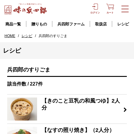
ログイン
カート
商品一覧
贈りもの
兵四郎ファーム
取扱店
レシピ
HOME
/
レシピ
/
兵四郎のすりごま
レシピ
兵四郎のすりごま
該当件数 / 227件
【きのこと豆乳の和風つゆ】2人
分
【なすの照り焼き】（2人分）