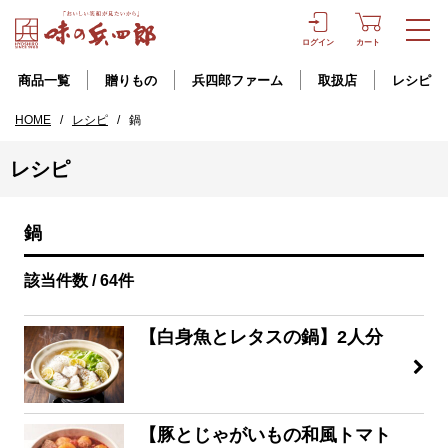
ログイン
カート
商品一覧
贈りもの
兵四郎ファーム
取扱店
レシピ
HOME
/
レシピ
/
鍋
レシピ
鍋
該当件数 / 64件
【白身魚とレタスの鍋】2人分
【豚とじゃがいもの和風トマト