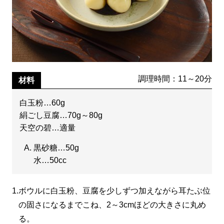
調理時間：11～20分
材料
白玉粉…60g
絹ごし豆腐…70g～80g
天空の碧…適量
黒砂糖…50g
水…50cc
1.
ボウルに白玉粉、豆腐を少しずつ加えながら耳たぶ位
の固さになるまでこね、2～3cmほどの大きさに丸め
る。