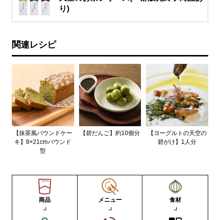
り)
関連レシピ
【抹茶風パウンドケー
【碧だんご】約10個分
【ヨーグルトの天空の
キ】8×21cmパウンド
碧がけ】1人分
型
商品
メニュー
食材