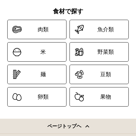
食材で探す
肉類
魚介類
米
野菜類
麺
豆類
卵類
果物
ページトップヘ