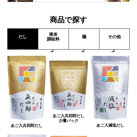
商品で探す
液体
だし
麺
その他
調味料
あご入兵四郎だし
少量パック
あご入減塩だし
あご入兵四郎だし