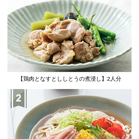
【鶏肉となすとししとうの煮浸し】2人分