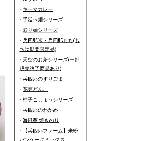
キーマカレー
手延べ麺シリーズ
彩り麺シリーズ
兵四郎米・兵四郎もち(も
ちは期間限定品)
天空のお茶シリーズ(一部
販売終了商品あり)
兵四郎のすりごま
花笠どんこ
柚子こしょうシリーズ
兵四郎のわかめ
海風薫 焼きのり
【兵四郎ファーム】米粉
パンケーキミックス