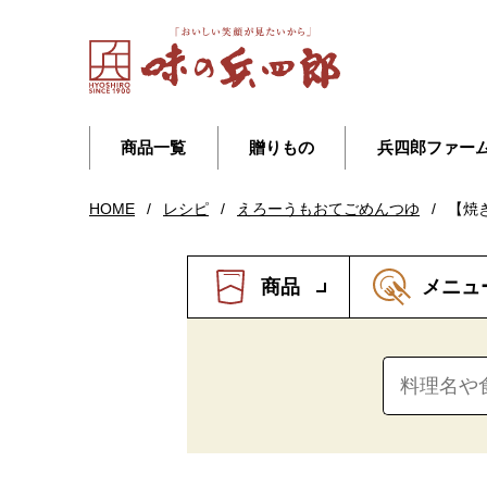
商品一覧
贈りもの
兵四郎ファー
HOME
/
レシピ
/
えろーうもおてごめんつゆ
/
【焼
商品
メニュ