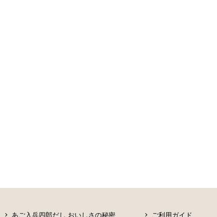
あご入兵四郎だし おいしさの秘密
ご利用ガイド