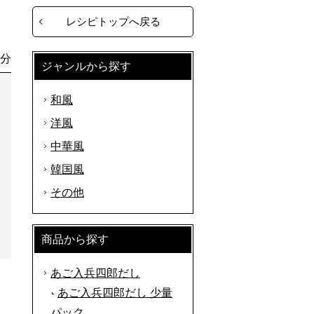
レシピトップへ戻る
0分
ジャンルから探す
和風
洋風
中華風
韓国風
その他
商品から探す
あご入兵四郎だし
あご入兵四郎だし 少量
パック