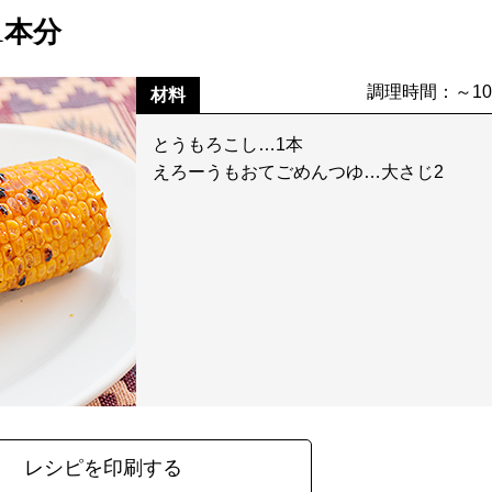
1本分
調理時間：～1
材料
とうもろこし…1本
えろーうもおてごめんつゆ…大さじ2
レシピを印刷する