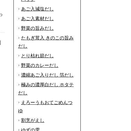
あご入減塩だし
っ
あご入素材だし
野菜の旨みだし
たもぎ茸入 きのこの旨み
刷
だし
とり枯れ節だし
野菜のカレーだし
濃縮あご入りだし 箔だし
極みの濃厚白だし ホタテ
だし
えろーうもおてごめんつ
ゆ
割烹がえし
ゆずの雫