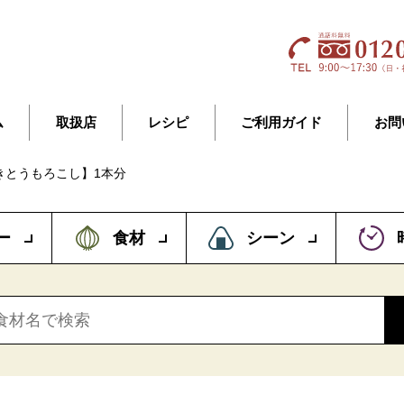
ム
取扱店
レシピ
ご利用ガイド
お問
きとうもろこし】1本分
ー
食材
シーン