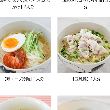
薬味たっぷり焼ききつねぶっ
【夏のさっぱりしらす麺】2
かけ】2人分
分
【鶏スープ冷麺】1人分
【豆乳麺】1人分