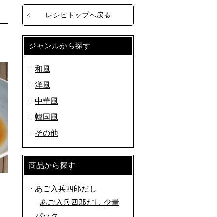
レシピトップへ戻る
ジャンルから探す
和風
洋風
中華風
韓国風
その他
商品から探す
あご入兵四郎だし
あご入兵四郎だし 少量
パック