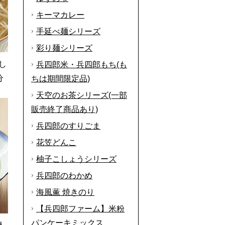
キーマカレー
手延べ麺シリーズ
彩り麺シリーズ
し
兵四郎米・兵四郎もち(も
分
ちは期間限定品)
天空のお茶シリーズ(一部
販売終了商品あり)
兵四郎のすりごま
花笠どんこ
柚子こしょうシリーズ
兵四郎のわかめ
海風薫 焼きのり
【兵四郎ファーム】米粉
パンケーキミックス