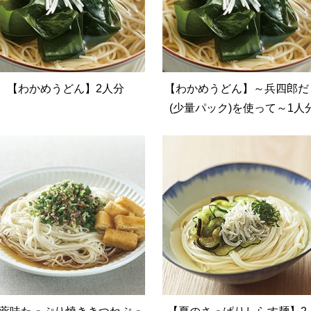
【わかめうどん】2人分
【わかめうどん】～兵四郎だ
(少量パック)を使って～1人