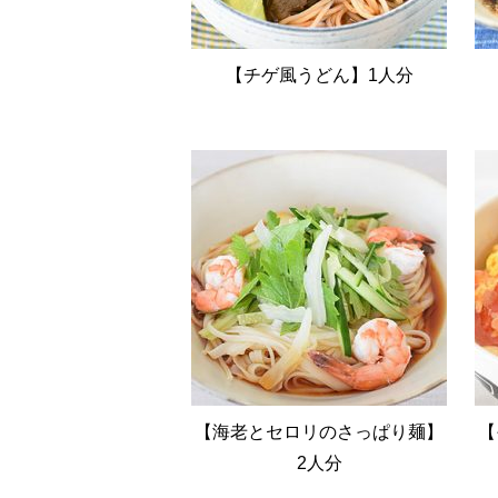
【チゲ風うどん】1人分
【海老とセロリのさっぱり麺】
【
2人分