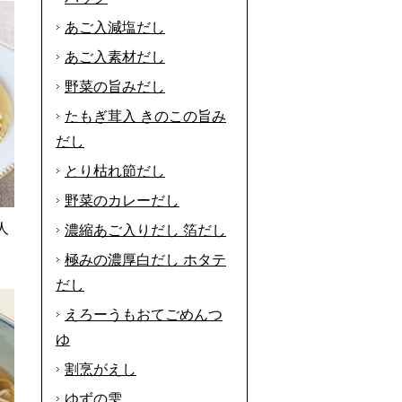
あご入減塩だし
あご入素材だし
野菜の旨みだし
たもぎ茸入 きのこの旨み
だし
とり枯れ節だし
野菜のカレーだし
人
濃縮あご入りだし 箔だし
極みの濃厚白だし ホタテ
だし
えろーうもおてごめんつ
ゆ
割烹がえし
ゆずの雫