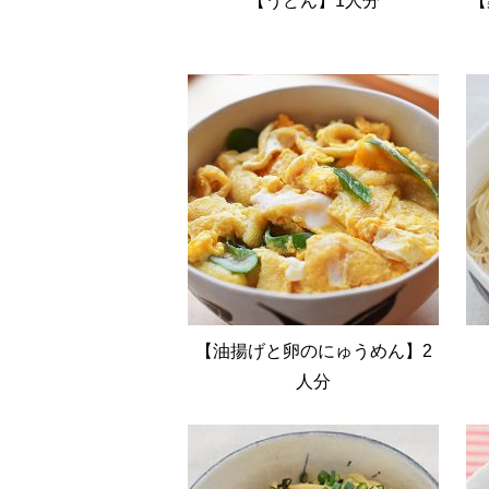
【うどん】1人分
【
【油揚げと卵のにゅうめん】2
人分