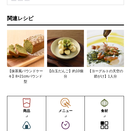
関連レシピ
【抹茶風パウンドケー
【白玉だんご】約10個
【ヨーグルトの天空の
キ】8×21cmパウンド
分
碧がけ】1人分
型
商品
メニュー
食材