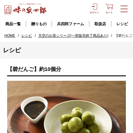
ログイン
カート
商品一覧
贈りもの
兵四郎ファーム
取扱店
レシピ
HOME
/
レシピ
/
天空のお茶シリーズ(一部販売終了商品あり)
/
【碧だんご
レシピ
【碧だんご】約10個分