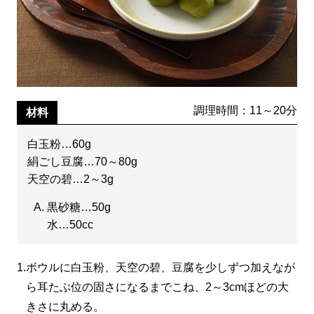
調理時間：11～20分
材料
白玉粉…60g
絹ごし豆腐…70～80g
天空の碧…2～3g
黒砂糖…50g
水…50cc
1.
ボウルに白玉粉、天空の碧、豆腐を少しずつ加えなが
ら耳たぶ位の固さになるまでこね、2～3cmほどの大
きさに丸める。