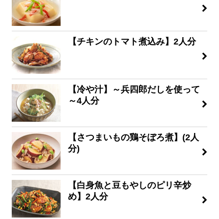
【チキンのトマト煮込み】2人分
【冷や汁】～兵四郎だしを使って
～4人分
【さつまいもの鶏そぼろ煮】(2人
分)
【白身魚と豆もやしのピリ辛炒
め】2人分