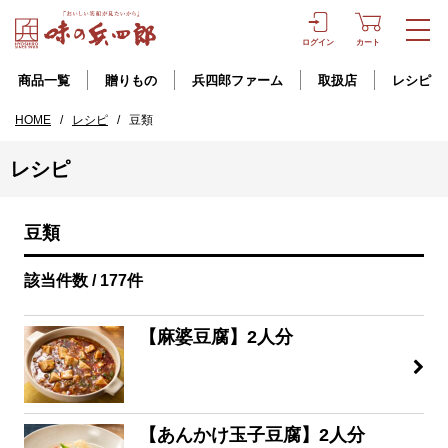
ログイン
カート
商品一覧
贈りもの
兵四郎ファーム
取扱店
レシピ
HOME
/
レシピ
/
豆類
レシピ
豆類
該当件数 / 177件
【麻婆豆腐】2人分
【あんかけ玉子豆腐】2人分