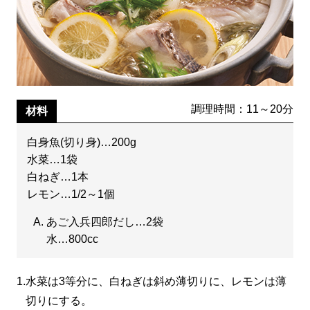
調理時間：11～20分
材料
白身魚(切り身)…200g
水菜…1袋
白ねぎ…1本
レモン…1/2～1個
あご入兵四郎だし…2袋
水…800cc
1.
水菜は3等分に、白ねぎは斜め薄切りに、レモンは薄
切りにする。