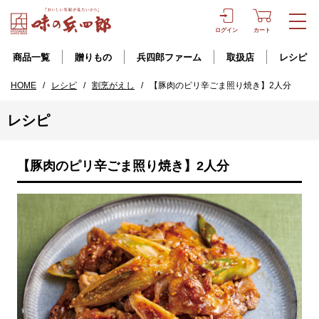
ログイン
カート
商品一覧
贈りもの
兵四郎ファーム
取扱店
レシピ
HOME
/
レシピ
/
割烹がえし
/
【豚肉のピリ辛ごま照り焼き】2人分
レシピ
【豚肉のピリ辛ごま照り焼き】2人分