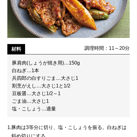
調理時間：11～20分
材料
豚肩肉(しょうが焼き用)…150g
白ねぎ…1本
兵四郎の白すりごま…大さじ1
割烹がえし…大さじ1と1/2
豆板醤…大さじ1/2～1
ごま油…大さじ1
塩・こしょう…適量
1.
豚肉は3等分に切り、塩・こしょうを振る。白ねぎは
斜め切りにする。