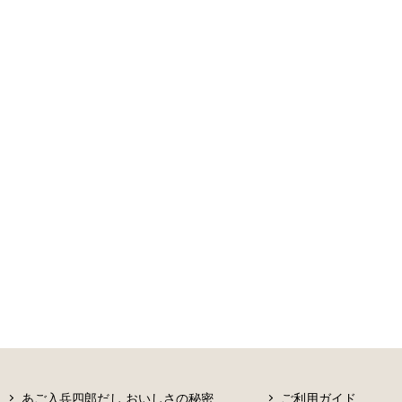
あご入兵四郎だし おいしさの秘密
ご利用ガイド