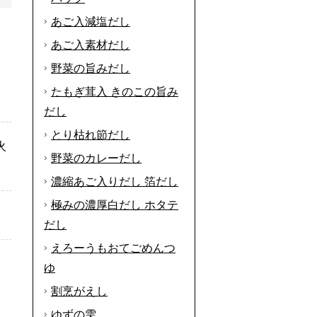
あご入減塩だし
あご入素材だし
野菜の旨みだし
たもぎ茸入 きのこの旨み
だし
とり枯れ節だし
火
野菜のカレーだし
濃縮あご入りだし 箔だし
極みの濃厚白だし ホタテ
だし
えろーうもおてごめんつ
ゆ
割烹がえし
ゆずの雫