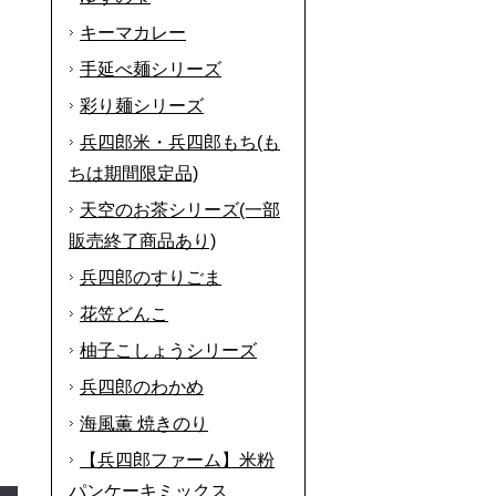
キーマカレー
手延べ麺シリーズ
彩り麺シリーズ
兵四郎米・兵四郎もち(も
ちは期間限定品)
天空のお茶シリーズ(一部
販売終了商品あり)
兵四郎のすりごま
花笠どんこ
柚子こしょうシリーズ
兵四郎のわかめ
海風薫 焼きのり
【兵四郎ファーム】米粉
パンケーキミックス