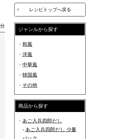
レシピトップへ戻る
0分
ジャンルから探す
和風
洋風
中華風
韓国風
その他
商品から探す
あご入兵四郎だし
あご入兵四郎だし 少量
パック