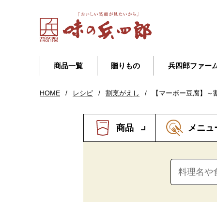
商品一覧
贈りもの
兵四郎ファー
HOME
/
レシピ
/
割烹がえし
/
【マーボー豆腐】～
商品
メニュ