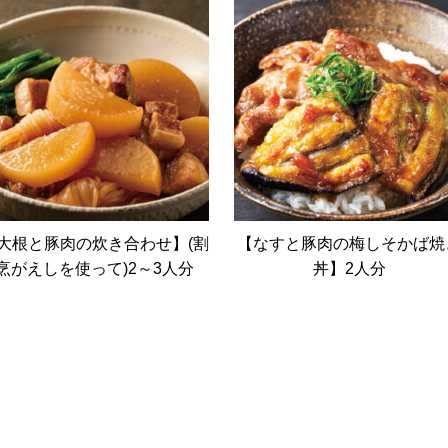
大根と豚肉の炊き合わせ】(割
【なすと豚肉の梅しそかば焼
烹がえしを使って)2～3人分
丼】2人分