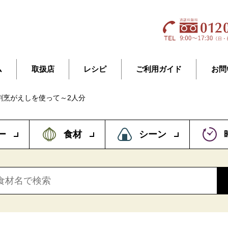
ム
取扱店
レシピ
ご利用ガイド
お問
割烹がえしを使って～2人分
ー
食材
シーン