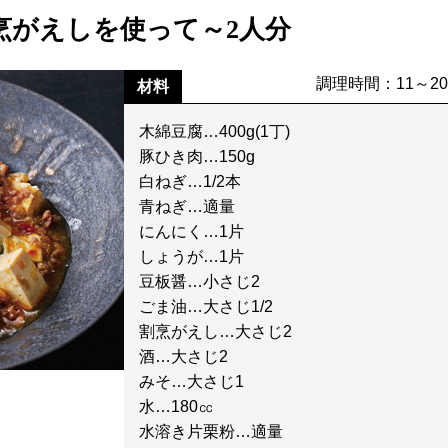
烹がえしを使って～2人分
調理時間：11～2
材料
木綿豆腐…400g(1丁)
豚ひき肉…150g
白ねぎ…1/2本
青ねぎ…適量
にんにく…1片
しょうが…1片
豆板醤…小さじ2
ごま油…大さじ1/2
割烹がえし…大さじ2
酒…大さじ2
みそ…大さじ1
水…180㏄
水溶き片栗粉…適量