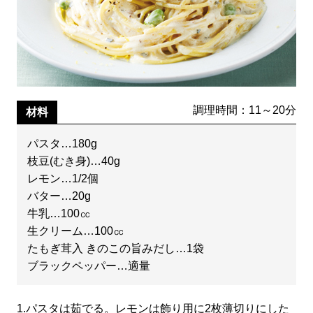
調理時間：11～20分
材料
パスタ…180g
枝豆(むき身)…40g
レモン…1/2個
バター…20g
牛乳…100㏄
生クリーム…100㏄
たもぎ茸入 きのこの旨みだし…1袋
ブラックペッパー…適量
1.
パスタは茹でる。レモンは飾り用に2枚薄切りにした