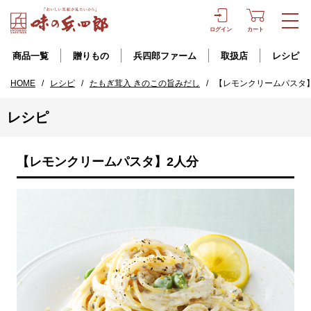
ログイン
カート
商品一覧
贈りもの
兵四郎ファーム
取扱店
レシピ
HOME
/
レシピ
/
たもぎ茸入 きのこの旨みだし
/
【レモンクリームパスタ
レシピ
【レモンクリームパスタ】2人分