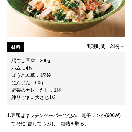
調理時間：21分～
材料
絹ごし豆腐…200g
ハム…4枚
ほうれん草…1/2袋
にんじん…60g
野菜のカレーだし…1袋
練りごま…大さじ1/2
1.
豆腐はキッチンペーパーで包み、電子レンジ(600W)
で2分加熱してつぶし、粗熱を取る。