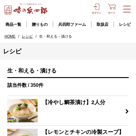
ログイン
カート
商品一覧
贈りもの
兵四郎ファーム
取扱店
レシピ
HOME
/
レシピ
/
生・和える・漬ける
レシピ
生・和える・漬ける
該当件数 / 350件
【冷やし鯛茶漬け】2人分
【レモンとチキンの冷製スープ】