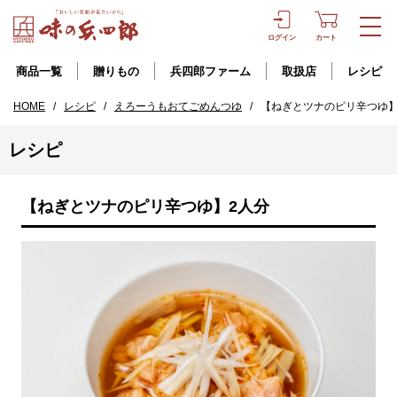
ログイン
カート
商品一覧
贈りもの
兵四郎ファーム
取扱店
レシピ
HOME
/
レシピ
/
えろーうもおてごめんつゆ
/
【ねぎとツナのピリ辛つゆ】
レシピ
【ねぎとツナのピリ辛つゆ】2人分