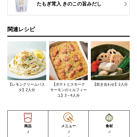
たもぎ茸入 きのこの旨みだし
関連レシピ
【レモンクリームパス
【ポテトとスモーク
【炊き合わせ】2人分
タ】2人分
サーモンのミルフィー
ユ】3～4人分
商品
メニュー
食材