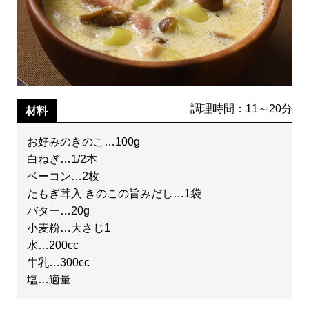
調理時間：11～20分
材料
お好みのきのこ…100g
白ねぎ…1/2本
ベーコン…2枚
たもぎ茸入 きのこの旨みだし…1袋
バター…20g
小麦粉…大さじ1
水…200cc
牛乳…300cc
塩…適量