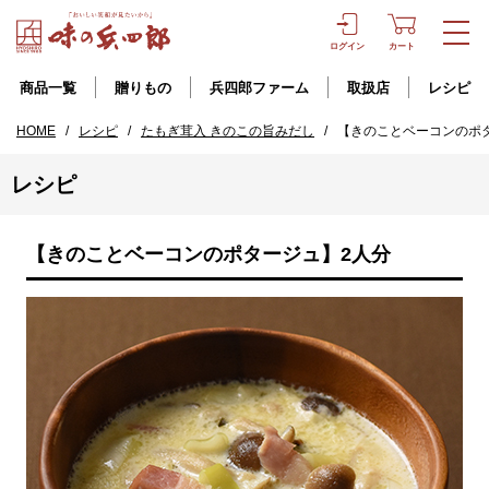
ログイン
カート
商品一覧
贈りもの
兵四郎ファーム
取扱店
レシピ
HOME
/
レシピ
/
たもぎ茸入 きのこの旨みだし
/
【きのことベーコンのポ
レシピ
【きのことベーコンのポタージュ】2人分