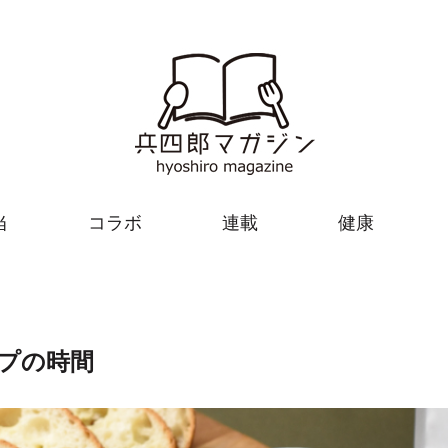
当
コラボ
連載
健康
プの時間