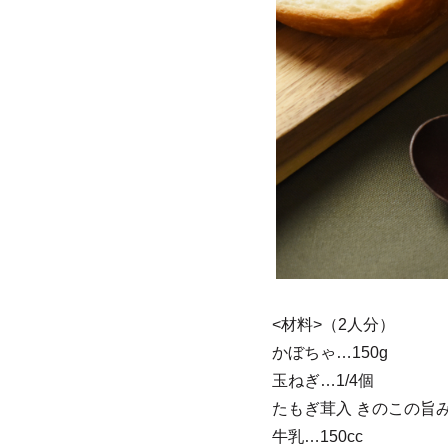
<材料>（2人分）
かぼちゃ…150g
玉ねぎ…1/4個
たもぎ茸入 きのこの旨
牛乳…150cc