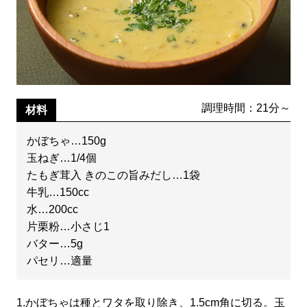
調理時間：21分～
材料
かぼちゃ…150g
玉ねぎ…1/4個
たもぎ茸入 きのこの旨みだし…1袋
牛乳…150cc
水…200cc
片栗粉…小さじ1
バター…5g
パセリ…適量
1.
かぼちゃは種とワタを取り除き、1.5cm角に切る。玉