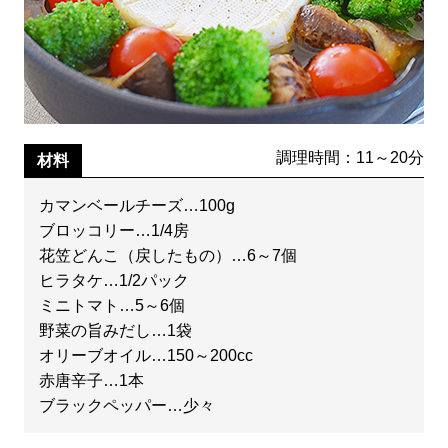
調理時間：11～20分
材料
カマンベールチーズ…100g
ブロッコリー…1/4房
花笠どんこ（戻したもの）…6～7個
ヒラタケ…1/2パック
ミニトマト…5～6個
野菜の旨みだし…1袋
オリーブオイル…150～200cc
赤唐辛子…1本
ブラックペッパー…少々