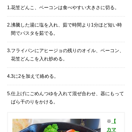
1.
花笠どんこ、ベーコンは食べやすい大きさに切る。
2.
沸騰した湯に塩を入れ、茹で時間より1分ほど短い時
間でパスタを茹でる。
3.
フライパンにアヒージョの残りのオイル、ベーコン、
花笠どんこを入れ炒める。
4.
3に2を加えて絡める。
5.
仕上げにごめんつゆを入れて混ぜ合わせ、器にもって
ばら干のりをかける。
※
【
カマ