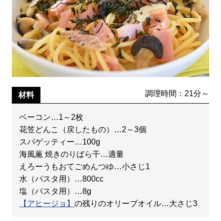
調理時間：21分～
材料
ベーコン…1～2枚
花笠どんこ（戻したもの）…2～3個
スパゲッティー…100g
海風薫 焼きのりばら干…適量
えろーうもおてごめんつゆ…小さじ1
水（パスタ用）…800cc
塩（パスタ用）…8g
【アヒージョ】
の残りのオリーブオイル…大さじ3