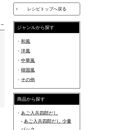
レシピトップへ戻る
分～
ジャンルから探す
和風
洋風
中華風
韓国風
その他
商品から探す
あご入兵四郎だし
あご入兵四郎だし 少量
パック