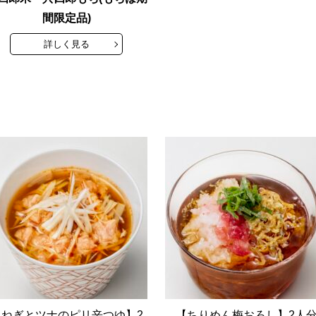
間限定品)
詳しく見る
【ねぎとツナのピリ辛つゆ】2
【ちりめん梅おろし】2人