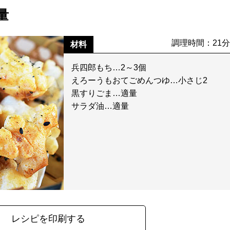
量
調理時間：21
材料
兵四郎もち…2～3個
えろーうもおてごめんつゆ…小さじ2
黒すりごま…適量
サラダ油…適量
レシピを印刷する