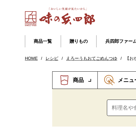
商品一覧
贈りもの
兵四郎ファー
HOME
/
レシピ
/
えろーうもおてごめんつゆ
/
【お
商品
メニュ