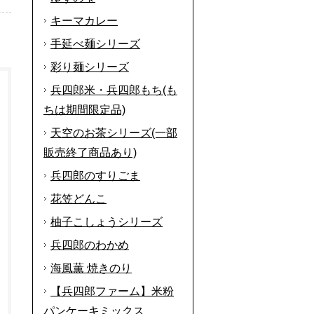
キーマカレー
手延べ麺シリーズ
彩り麺シリーズ
兵四郎米・兵四郎もち(も
ちは期間限定品)
天空のお茶シリーズ(一部
販売終了商品あり)
兵四郎のすりごま
花笠どんこ
柚子こしょうシリーズ
兵四郎のわかめ
海風薫 焼きのり
【兵四郎ファーム】米粉
パンケーキミックス