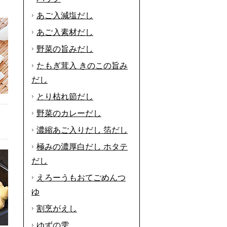
あご入減塩だし
あご入素材だし
野菜の旨みだし
たもぎ茸入 きのこの旨み
だし
とり枯れ節だし
野菜のカレーだし
濃縮あご入りだし 箔だし
極みの濃厚白だし ホタテ
だし
えろーうもおてごめんつ
ゆ
割烹がえし
ゆずの雫