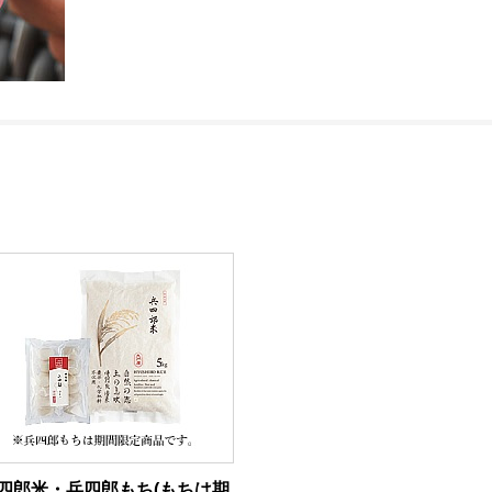
四郎米・兵四郎もち(もちは期