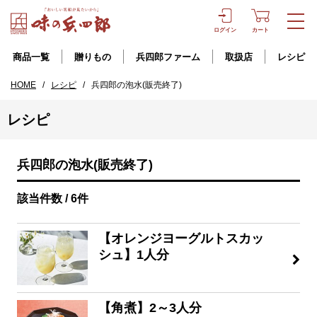
ログイン
カート
商品一覧
贈りもの
兵四郎ファーム
取扱店
レシピ
HOME
/
レシピ
/
兵四郎の泡水(販売終了)
レシピ
兵四郎の泡水(販売終了)
該当件数 / 6件
【オレンジヨーグルトスカッ
シュ】1人分
【角煮】2～3人分