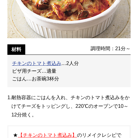
調理時間：21分～
材料
チキンのトマト煮込み
…2人分
ピザ用チーズ…適量
ごはん…お茶碗3杯分
1.
耐熱容器にごはんを入れ、チキンのトマト煮込みをか
けてチーズをトッピングし、220℃のオーブンで10～
12分焼く。
★
【チキンのトマト煮込み】
のリメイクレシピで