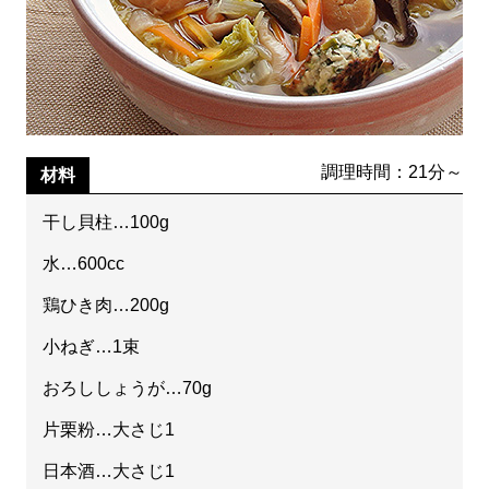
調理時間：21分～
材料
干し貝柱…100g
水…600cc
鶏ひき肉…200g
小ねぎ…1束
おろししょうが…70g
片栗粉…大さじ1
日本酒…大さじ1