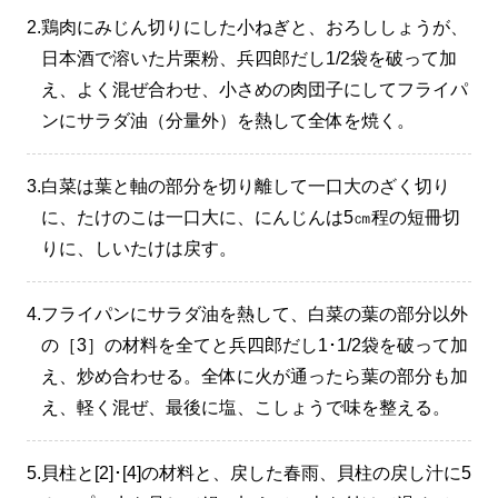
2.
鶏肉にみじん切りにした小ねぎと、おろししょうが、
日本酒で溶いた片栗粉、兵四郎だし1/2袋を破って加
え、よく混ぜ合わせ、小さめの肉団子にしてフライパ
ンにサラダ油（分量外）を熱して全体を焼く。
3.
白菜は葉と軸の部分を切り離して一口大のざく切り
に、たけのこは一口大に、にんじんは5㎝程の短冊切
りに、しいたけは戻す。
4.
フライパンにサラダ油を熱して、白菜の葉の部分以外
の［3］の材料を全てと兵四郎だし1･1/2袋を破って加
え、炒め合わせる。全体に火が通ったら葉の部分も加
え、軽く混ぜ、最後に塩、こしょうで味を整える。
5.
貝柱と[2]･[4]の材料と、戻した春雨、貝柱の戻し汁に5