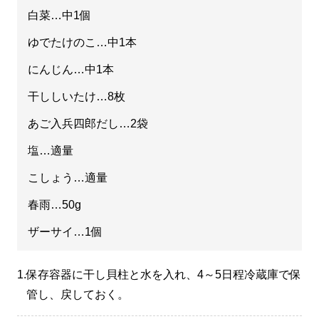
白菜…中1個
ゆでたけのこ…中1本
にんじん…中1本
干ししいたけ…8枚
あご入兵四郎だし…2袋
塩…適量
こしょう…適量
春雨…50g
ザーサイ…1個
1.
保存容器に干し貝柱と水を入れ、4～5日程冷蔵庫で保
管し、戻しておく。