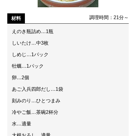
調理時間：21分～
材料
えのき瓶詰め…1瓶
しいたけ…中3枚
しめじ…1パック
牡蠣…1パック
卵…2個
あご入兵四郎だし…1袋
刻みのり…ひとつまみ
冷やご飯…茶碗2杯分
水…適量
大根おろし…適量