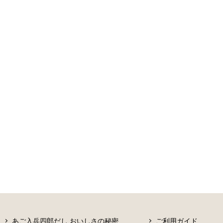
あご入兵四郎だし おいしさの秘密
ご利用ガイド