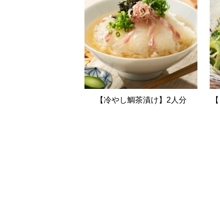
【冷やし鯛茶漬け】2人分
【