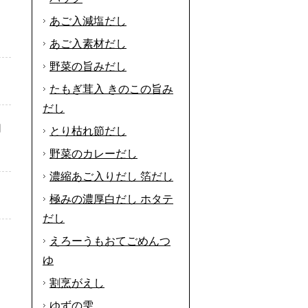
あご入減塩だし
あご入素材だし
野菜の旨みだし
たもぎ茸入 きのこの旨み
だし
切
とり枯れ節だし
野菜のカレーだし
濃縮あご入りだし 箔だし
極みの濃厚白だし ホタテ
だし
えろーうもおてごめんつ
ゆ
割烹がえし
ゆずの雫