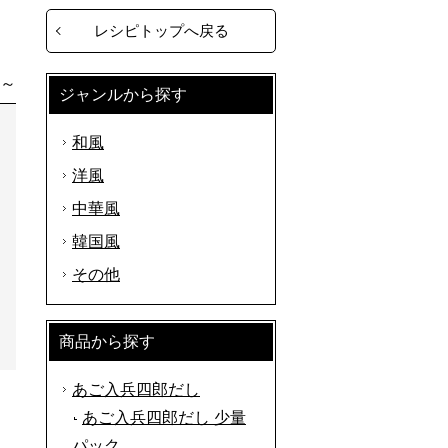
レシピトップへ戻る
分～
ジャンルから探す
和風
洋風
中華風
韓国風
その他
商品から探す
あご入兵四郎だし
あご入兵四郎だし 少量
パック