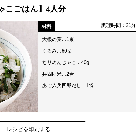
ゃこごはん】4人分
調理時間：21
材料
大根の葉…1束
くるみ…60ｇ
ちりめんじゃこ…40g
兵四郎米…2合
あご入兵四郎だし…1袋
レシピを印刷する