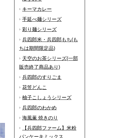
キーマカレー
手延べ麺シリーズ
彩り麺シリーズ
兵四郎米・兵四郎もち(も
ちは期間限定品)
天空のお茶シリーズ(一部
販売終了商品あり)
兵四郎のすりごま
花笠どんこ
柚子こしょうシリーズ
兵四郎のわかめ
海風薫 焼きのり
【兵四郎ファーム】米粉
パンケーキミックス