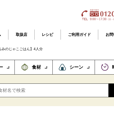
ム
取扱店
レシピ
ご利用ガイド
お問
るみのじゃこごはん】4人分
ー
食材
シーン