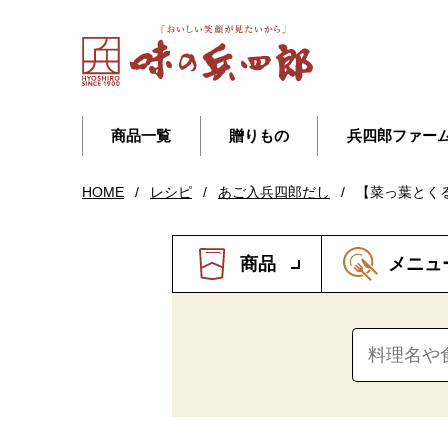
商品一覧
贈りもの
兵四郎ファー
HOME
/
レシピ
/
あご入兵四郎だし
/
【菜っ葉とく
商品
メニュ