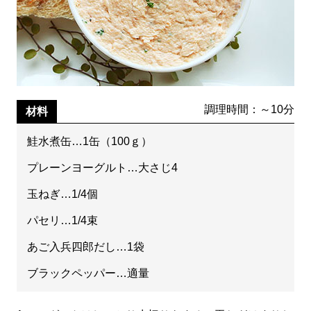
調理時間：～10分
材料
鮭水煮缶…1缶（100ｇ）
プレーンヨーグルト…大さじ4
玉ねぎ…1/4個
パセリ…1/4束
あご入兵四郎だし…1袋
ブラックペッパー…適量