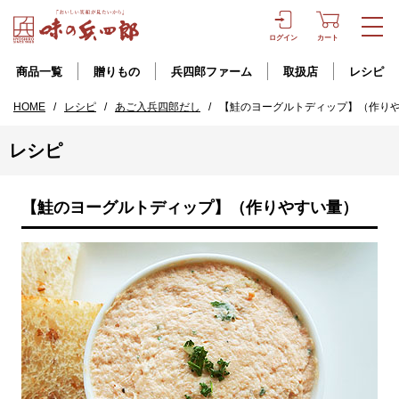
ログイン
カート
商品一覧
贈りもの
兵四郎ファーム
取扱店
レシピ
HOME
/
レシピ
/
あご入兵四郎だし
/
【鮭のヨーグルトディップ】（作り
レシピ
【鮭のヨーグルトディップ】（作りやすい量）