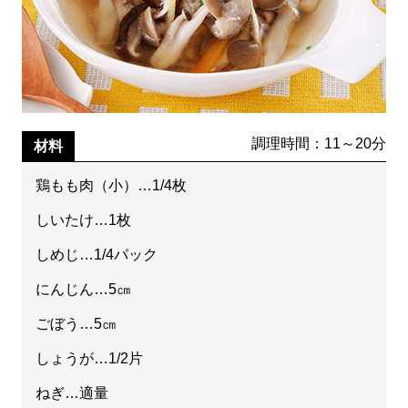
調理時間：11～20分
材料
鶏もも肉（小）…1/4枚
しいたけ…1枚
しめじ…1/4パック
にんじん…5㎝
ごぼう…5㎝
しょうが…1/2片
ねぎ…適量