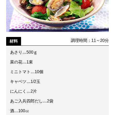
調理時間：11～20分
材料
あさり…500ｇ
菜の花…1束
ミニトマト…10個
キャベツ…1/2玉
にんにく…2片
あご入兵四郎だし…2袋
酒…100㏄