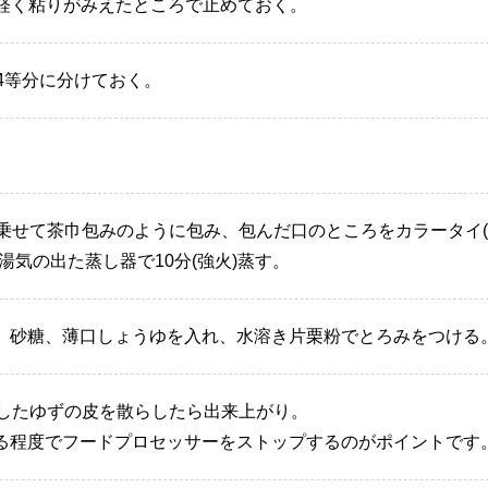
、軽く粘りがみえたところで止めておく。
、4等分に分けておく。
。
]を乗せて茶巾包みのように包み、包んだ口のところをカラータイ
湯気の出た蒸し器で10分(強火)蒸す。
、砂糖、薄口しょうゆを入れ、水溶き片栗粉でとろみをつける
りにしたゆずの皮を散らしたら出来上がり。
る程度でフードプロセッサーをストップするのがポイントです