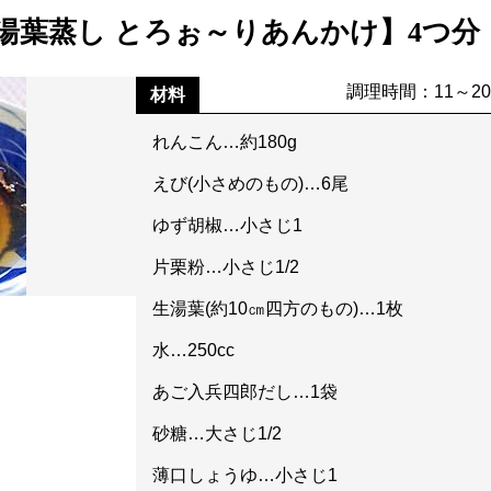
湯葉蒸し とろぉ～りあんかけ】4つ分
調理時間：11～2
材料
れんこん…約180g
えび(小さめのもの)…6尾
ゆず胡椒…小さじ1
片栗粉…小さじ1/2
生湯葉(約10㎝四方のもの)…1枚
水…250cc
あご入兵四郎だし…1袋
砂糖…大さじ1/2
薄口しょうゆ…小さじ1