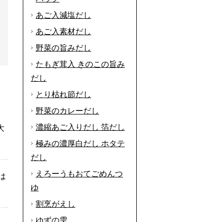
あご入減塩だし
あご入素材だし
野菜の旨みだし
たもぎ茸入 きのこの旨み
だし
とり枯れ節だし
野菜のカレーだし
濃縮あご入りだし 箔だし
大
極みの濃厚白だし ホタテ
だし
えろーうもおてごめんつ
は
ゆ
割烹がえし
ゆずの雫