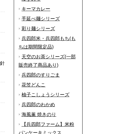
キーマカレー
手延べ麺シリーズ
彩り麺シリーズ
兵四郎米・兵四郎もち(も
ちは期間限定品)
天空のお茶シリーズ(一部
(針
販売終了商品あり)
兵四郎のすりごま
花笠どんこ
。
柚子こしょうシリーズ
兵四郎のわかめ
海風薫 焼きのり
。
【兵四郎ファーム】米粉
パンケーキミックス