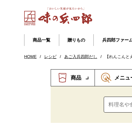
商品一覧
贈りもの
兵四郎ファー
HOME
/
レシピ
/
あご入兵四郎だし
/
【れんこんと
商品
メニュ