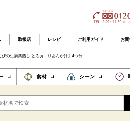
ム
取扱店
レシピ
ご利用ガイド
お問
えびの生湯葉蒸し とろぉ～りあんかけ】4つ分
ー
食材
シーン