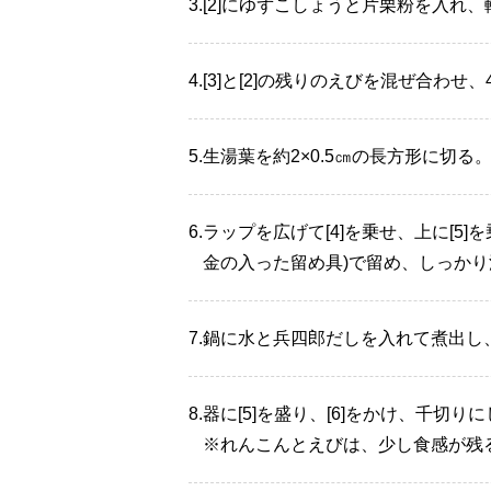
3.
[2]にゆずこしょうと片栗粉を入れ
4.
[3]と[2]の残りのえびを混ぜ合わせ
5.
生湯葉を約2×0.5㎝の長方形に切る
6.
ラップを広げて[4]を乗せ、上に[5
金の入った留め具)で留め、しっかり
7.
鍋に水と兵四郎だしを入れて煮出し
8.
器に[5]を盛り、[6]をかけ、千切
※れんこんとえびは、少し食感が残