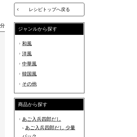
レシピトップへ戻る
0分
ジャンルから探す
和風
洋風
中華風
韓国風
その他
商品から探す
あご入兵四郎だし
あご入兵四郎だし 少量
パック