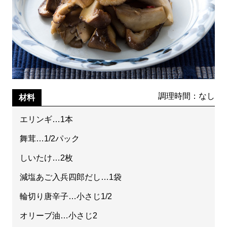
調理時間：なし
材料
エリンギ…1本
舞茸…1/2パック
しいたけ…2枚
減塩あご入兵四郎だし…1袋
輪切り唐辛子…小さじ1/2
オリーブ油…小さじ2