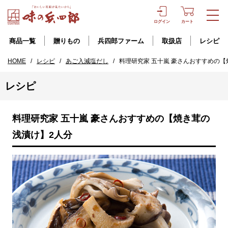
ログイン
カート
商品一覧
贈りもの
兵四郎ファーム
取扱店
レシピ
HOME
/
レシピ
/
あご入減塩だし
/
料理研究家 五十嵐 豪さんおすすめの【
レシピ
料理研究家 五十嵐 豪さんおすすめの【焼き茸の
浅漬け】2人分