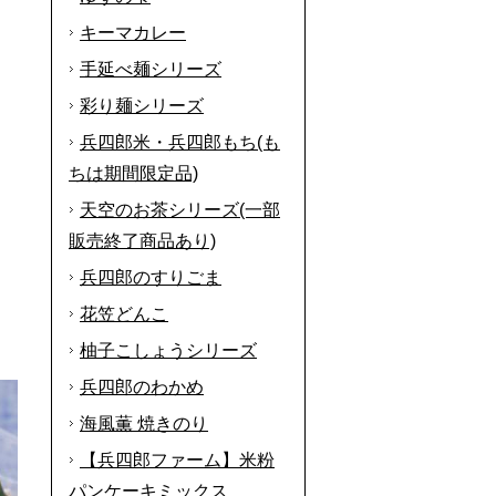
キーマカレー
手延べ麺シリーズ
彩り麺シリーズ
兵四郎米・兵四郎もち(も
ちは期間限定品)
天空のお茶シリーズ(一部
販売終了商品あり)
兵四郎のすりごま
花笠どんこ
柚子こしょうシリーズ
兵四郎のわかめ
海風薫 焼きのり
【兵四郎ファーム】米粉
パンケーキミックス