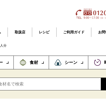
ム
取扱店
レシピ
ご利用ガイド
お問
2人分
ー
食材
シーン