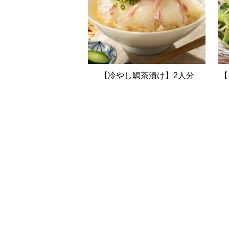
【冷やし鯛茶漬け】2人分
【