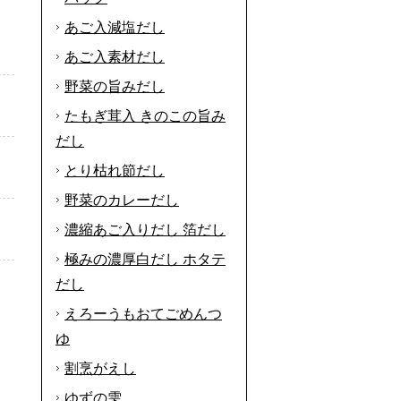
あご入減塩だし
あご入素材だし
野菜の旨みだし
たもぎ茸入 きのこの旨み
だし
とり枯れ節だし
野菜のカレーだし
濃縮あご入りだし 箔だし
極みの濃厚白だし ホタテ
だし
えろーうもおてごめんつ
ゆ
割烹がえし
ゆずの雫