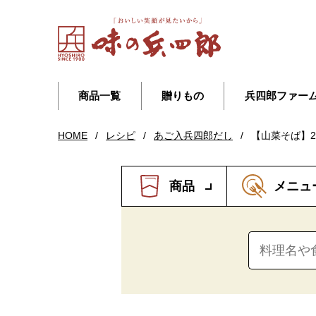
商品一覧
贈りもの
兵四郎ファー
HOME
/
レシピ
/
あご入兵四郎だし
/
【山菜そば】
商品
メニュ