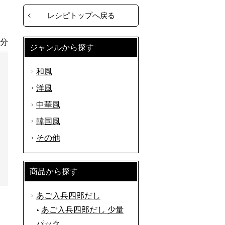
レシピトップへ戻る
0分
ジャンルから探す
和風
洋風
中華風
韓国風
その他
商品から探す
あご入兵四郎だし
あご入兵四郎だし 少量
パック