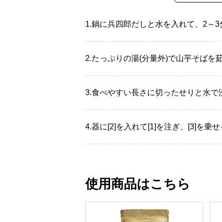
1.
鍋に兵四郎だしと水を入れて、2～3
2.
たっぷりの湯(分量外)で山芋そばを
3.
食べやすい長さに切ったせりと水で
4.
器に[2]を入れて[1]を注ぎ、[3]を乗
使用商品はこちら