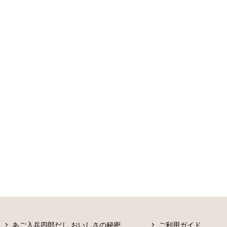
あご入兵四郎だし おいしさの秘密
ご利用ガイド