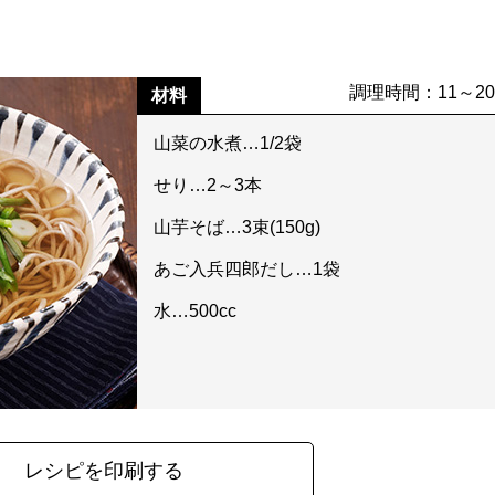
調理時間：11～2
材料
山菜の水煮…1/2袋
せり…2～3本
山芋そば…3束(150g)
あご入兵四郎だし…1袋
水…500cc
レシピを印刷する