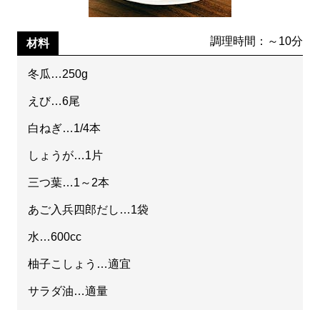
調理時間：～10分
材料
冬瓜…250g
えび…6尾
白ねぎ…1/4本
しょうが…1片
三つ葉…1～2本
あご入兵四郎だし…1袋
水…600cc
柚子こしょう…適宜
サラダ油…適量