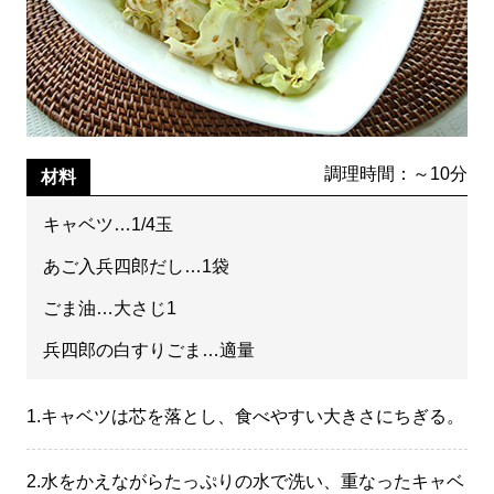
調理時間：～10分
材料
キャベツ…1/4玉
あご入兵四郎だし…1袋
ごま油…大さじ1
兵四郎の白すりごま…適量
1.
キャベツは芯を落とし、食べやすい大きさにちぎる。
2.
水をかえながらたっぷりの水で洗い、重なったキャベ