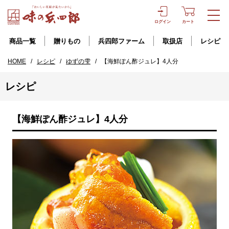
ログイン
カート
商品一覧
贈りもの
兵四郎ファーム
取扱店
レシピ
HOME
/
レシピ
/
ゆずの雫
/
【海鮮ぽん酢ジュレ】4人分
レシピ
【海鮮ぽん酢ジュレ】4人分