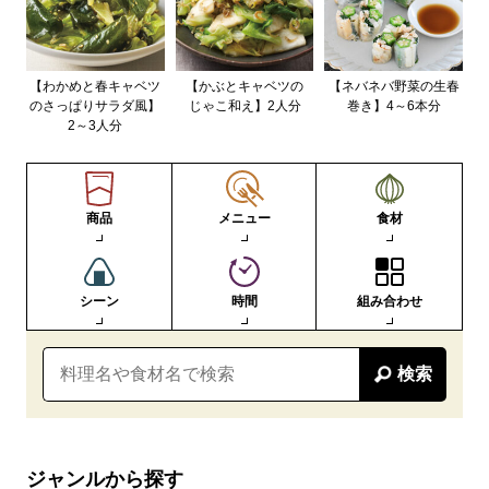
【わかめと春キャベツ
【かぶとキャベツの
【ネバネバ野菜の生春
のさっぱりサラダ風】
じゃこ和え】2人分
巻き】4～6本分
2～3人分
商品
メニュー
食材
シーン
時間
組み合わせ
検索
ジャンルから探す