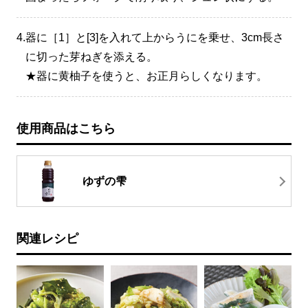
4.
器に［1］と[3]を入れて上からうにを乗せ、3cm長さ
に切った芽ねぎを添える。
★器に黄柚子を使うと、お正月らしくなります。
使用商品はこちら
ゆずの雫
関連レシピ