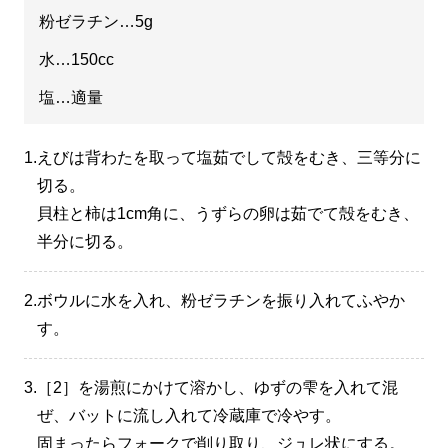
粉ゼラチン…5g
水…150cc
塩…適量
1.
えびは背わたを取って塩茹でして殻をむき、三等分に
切る。
貝柱と柿は1cm角に、うずらの卵は茹でて殻をむき、
半分に切る。
2.
ボウルに水を入れ、粉ゼラチンを振り入れてふやか
す。
3.
［2］を湯煎にかけて溶かし、ゆずの雫を入れて混
ぜ、バットに流し入れて冷蔵庫で冷やす。
固まったらフォークで削り取り、ジュレ状にする。