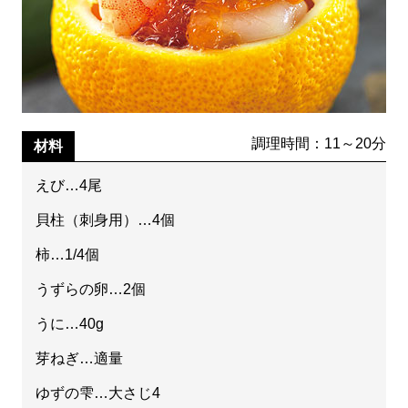
調理時間：11～20分
材料
えび…4尾
貝柱（刺身用）…4個
柿…1/4個
うずらの卵…2個
うに…40g
芽ねぎ…適量
ゆずの雫…大さじ4