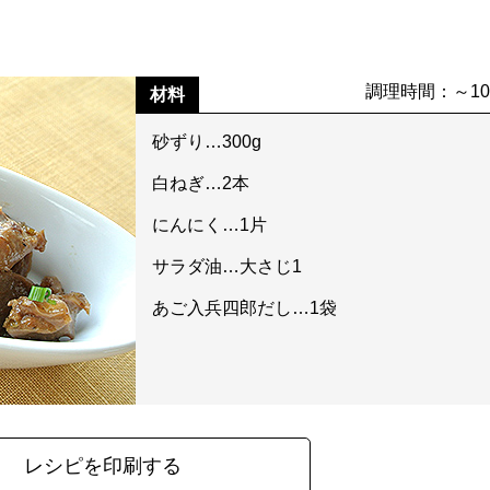
調理時間：～1
材料
砂ずり…300g
白ねぎ…2本
にんにく…1片
サラダ油…大さじ1
あご入兵四郎だし…1袋
レシピを印刷する