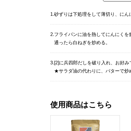
1.
砂ずりは下処理をして薄切り、にん
2.
フライパンに油を熱してにんにくを炒
通ったら白ねぎを炒める。
3.
[2]に兵四郎だしを破り入れ、お好
★サラダ油の代わりに、バターで炒
使用商品はこちら