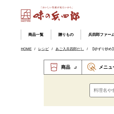
商品一覧
贈りもの
兵四郎ファー
HOME
/
レシピ
/
あご入兵四郎だし
/
【砂ずり炒め
商品
メニュ