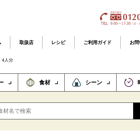
ム
取扱店
レシピ
ご利用ガイド
お問
】4人分
ー
食材
シーン