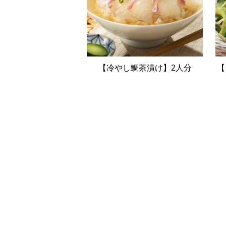
【冷やし鯛茶漬け】2人分
【