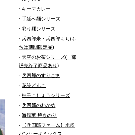
キーマカレー
手延べ麺シリーズ
彩り麺シリーズ
兵四郎米・兵四郎もち(も
ちは期間限定品)
天空のお茶シリーズ(一部
販売終了商品あり)
兵四郎のすりごま
花笠どんこ
柚子こしょうシリーズ
兵四郎のわかめ
海風薫 焼きのり
【兵四郎ファーム】米粉
パンケーキミックス