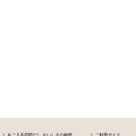
あご入兵四郎だし おいしさの秘密
ご利用ガイド