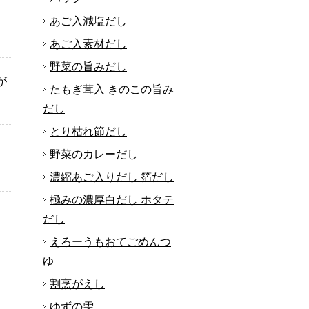
あご入減塩だし
あご入素材だし
野菜の旨みだし
が
たもぎ茸入 きのこの旨み
だし
とり枯れ節だし
野菜のカレーだし
濃縮あご入りだし 箔だし
極みの濃厚白だし ホタテ
だし
えろーうもおてごめんつ
ゆ
割烹がえし
ゆずの雫