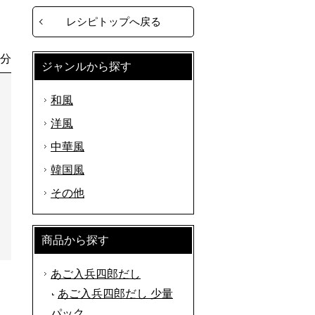
レシピトップへ戻る
0分
ジャンルから探す
和風
洋風
中華風
韓国風
その他
商品から探す
あご入兵四郎だし
あご入兵四郎だし 少量
パック