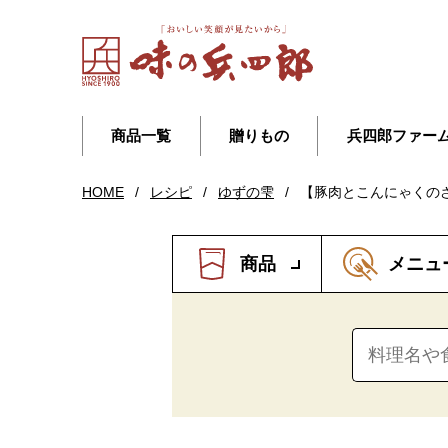
商品一覧
贈りもの
兵四郎ファー
HOME
/
レシピ
/
ゆずの雫
/
【豚肉とこんにゃくの
商品
メニュ