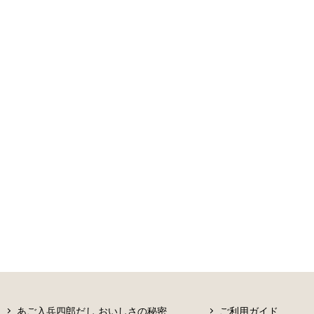
あご入兵四郎だし おいしさの秘密
ご利用ガイド