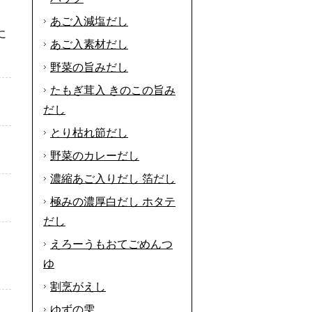
あご入減塩だし
に
あご入素材だし
野菜の旨みだし
たもぎ茸入 きのこの旨み
だし
とり枯れ節だし
野菜のカレーだし
濃縮あご入りだし 箔だし
極みの濃厚白だし ホタテ
だし
えろーうもおてごめんつ
ゆ
割烹がえし
ゆずの雫