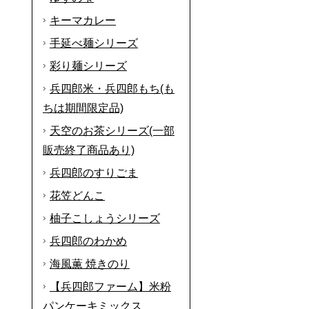
キーマカレー
手延べ麺シリーズ
彩り麺シリーズ
兵四郎米・兵四郎もち(も
ちは期間限定品)
天空のお茶シリーズ(一部
販売終了商品あり)
兵四郎のすりごま
花笠どんこ
柚子こしょうシリーズ
兵四郎のわかめ
海風薫 焼きのり
【兵四郎ファーム】米粉
パンケーキミックス