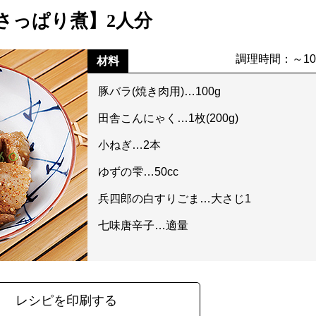
さっぱり煮】2人分
調理時間：～1
材料
豚バラ(焼き肉用)…100g
田舎こんにゃく…1枚(200g)
小ねぎ…2本
ゆずの雫…50cc
兵四郎の白すりごま…大さじ1
七味唐辛子…適量
レシピを印刷する