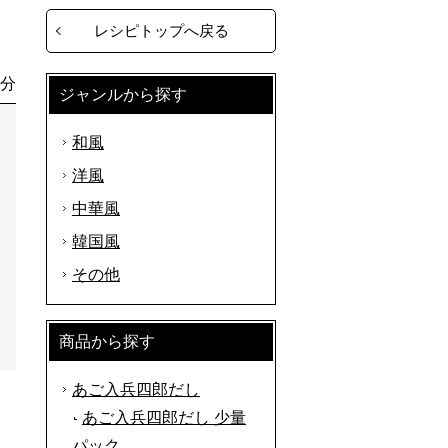
レシピトップへ戻る
0分
ジャンルから探す
和風
洋風
中華風
韓国風
その他
商品から探す
あご入兵四郎だし
あご入兵四郎だし 少量
パック