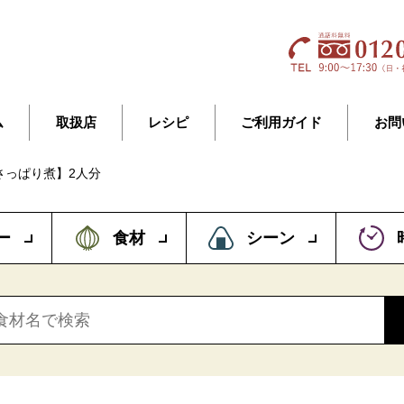
ム
取扱店
レシピ
ご利用ガイド
お問
さっぱり煮】2人分
ー
食材
シーン