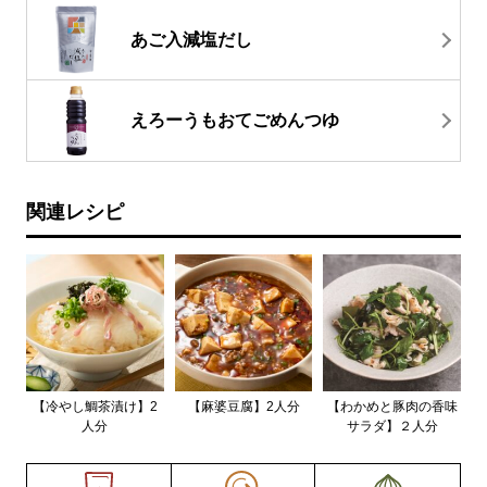
あご入減塩だし
えろーうもおてごめんつゆ
関連レシピ
【冷やし鯛茶漬け】2
【麻婆豆腐】2人分
【わかめと豚肉の香味
人分
サラダ】２人分