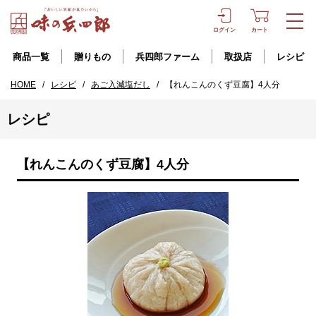
ログイン
カート
商品一覧
贈りもの
兵四郎ファーム
取扱店
レシピ
HOME
/
レシピ
/
あご入減塩だし
/
【れんこんのくず豆腐】4人分
レシピ
【れんこんのくず豆腐】4人分