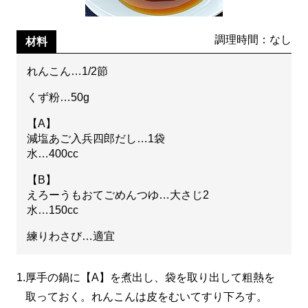
調理時間：なし
材料
れんこん…1/2節
くず粉…50g
【A】
減塩あご入兵四郎だし…1袋
水…400cc
【B】
えろーうもおてごめんつゆ…大さじ2
水…150cc
練りわさび…適宜
1.
厚手の鍋に【A】を煮出し、袋を取り出して粗熱を
取っておく。れんこんは皮をむいてすり下ろす。