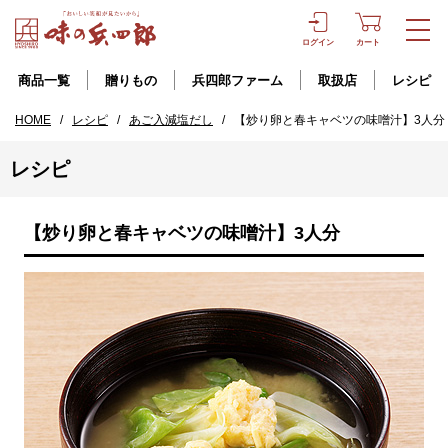
ログイン
カート
商品一覧
贈りもの
兵四郎ファーム
取扱店
レシピ
HOME
/
レシピ
/
あご入減塩だし
/
【炒り卵と春キャベツの味噌汁】3人分
レシピ
【炒り卵と春キャベツの味噌汁】3人分