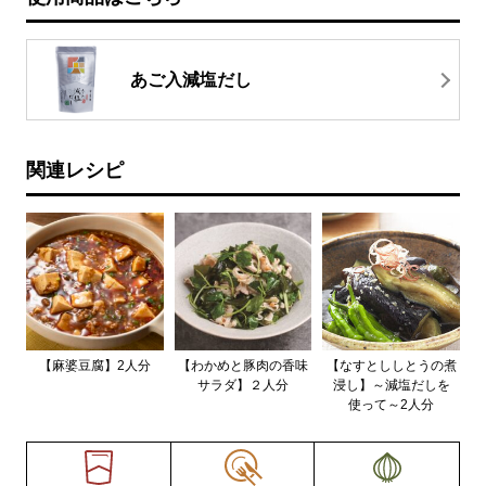
あご入減塩だし
関連レシピ
【麻婆豆腐】2人分
【わかめと豚肉の香味
【なすとししとうの煮
サラダ】２人分
浸し】～減塩だしを
使って～2人分