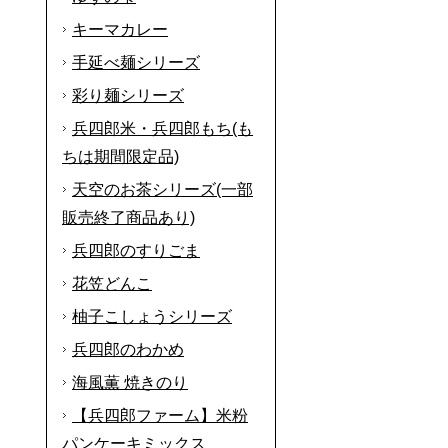
キーマカレー
手延べ麺シリーズ
彩り麺シリーズ
兵四郎米・兵四郎もち(も
ちは期間限定品)
天空のお茶シリーズ(一部
販売終了商品あり)
兵四郎のすりごま
花笠どんこ
柚子こしょうシリーズ
兵四郎のわかめ
海風薫 焼きのり
【兵四郎ファーム】米粉
パンケーキミックス