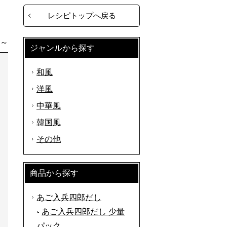
レシピトップへ戻る
分～
ジャンルから探す
和風
洋風
中華風
韓国風
その他
商品から探す
あご入兵四郎だし
あご入兵四郎だし 少量
パック