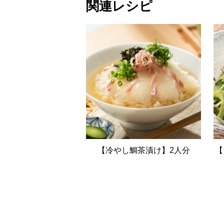
関連レシピ
【冷やし鯛茶漬け】2人分
【