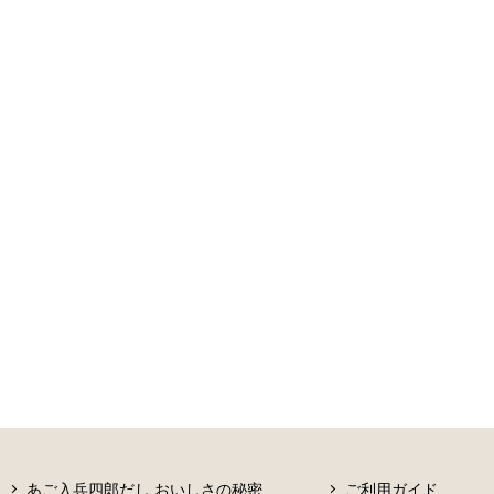
あご入兵四郎だし おいしさの秘密
ご利用ガイド