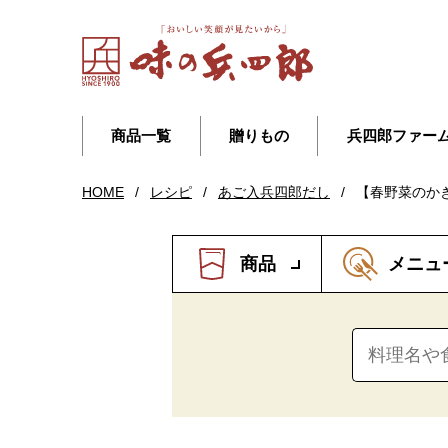
商品一覧
贈りもの
兵四郎ファー
HOME
/
レシピ
/
あご入兵四郎だし
/
【春野菜のか
商品
メニュ