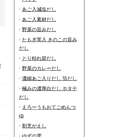
あご入減塩だし
あご入素材だし
野菜の旨みだし
たもぎ茸入 きのこの旨み
だし
とり枯れ節だし
破
野菜のカレーだし
濃縮あご入りだし 箔だし
極みの濃厚白だし ホタテ
だし
えろーうもおてごめんつ
ゆ
割烹がえし
ゆずの雫