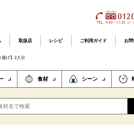
ム
取扱店
レシピ
ご利用ガイド
お問
き揚げ】2人分
ー
食材
シーン