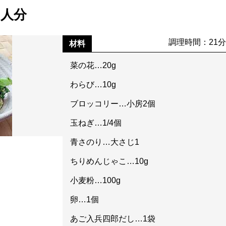
2人分
調理時間：21
材料
菜の花…20g
わらび…10g
ブロッコリー…小房2個
玉ねぎ…1/4個
青さのり…大さじ1
ちりめんじゃこ…10g
小麦粉…100g
卵…1個
あご入兵四郎だし…1袋