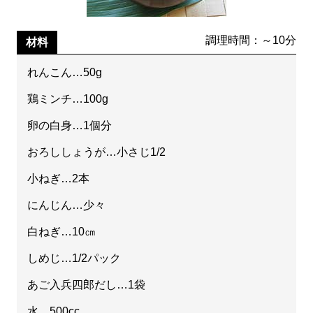
調理時間：～10分
材料
れんこん…50g
鶏ミンチ…100g
卵の白身…1個分
おろししょうが…小さじ1/2
小ねぎ…2本
にんじん…少々
白ねぎ…10㎝
しめじ…1/2パック
あご入兵四郎だし…1袋
水…500cc