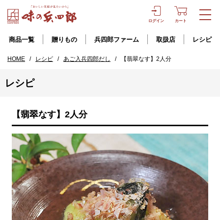
ログイン
カート
商品一覧
贈りもの
兵四郎ファーム
取扱店
レシピ
HOME
/
レシピ
/
あご入兵四郎だし
/
【翡翠なす】2人分
レシピ
【翡翠なす】2人分