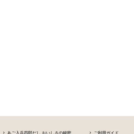
あご入兵四郎だし おいしさの秘密
ご利用ガイド