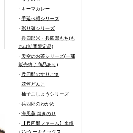
キーマカレー
手延べ麺シリーズ
彩り麺シリーズ
兵四郎米・兵四郎もち(も
ちは期間限定品)
天空のお茶シリーズ(一部
販売終了商品あり)
兵四郎のすりごま
花笠どんこ
柚子こしょうシリーズ
兵四郎のわかめ
海風薫 焼きのり
【兵四郎ファーム】米粉
パンケーキミックス