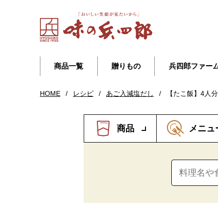
商品一覧
贈りもの
兵四郎ファー
HOME
/
レシピ
/
あご入減塩だし
/
【たこ飯】4人分
商品
メニュ