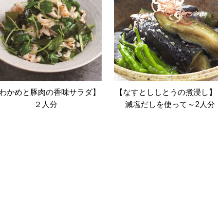
わかめと豚肉の香味サラダ】
【なすとししとうの煮浸し】
２人分
減塩だしを使って～2人分