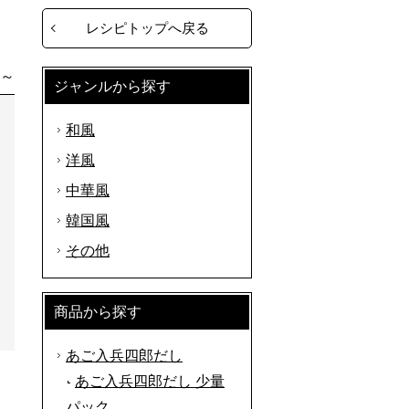
レシピトップへ戻る
分～
ジャンルから探す
和風
洋風
中華風
韓国風
その他
商品から探す
あご入兵四郎だし
あご入兵四郎だし 少量
パック