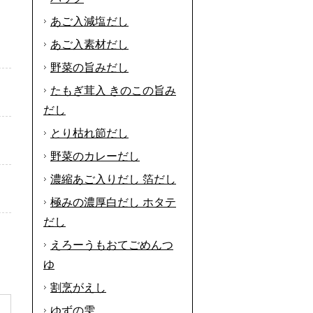
あご入減塩だし
あご入素材だし
野菜の旨みだし
たもぎ茸入 きのこの旨み
だし
とり枯れ節だし
野菜のカレーだし
濃縮あご入りだし 箔だし
極みの濃厚白だし ホタテ
だし
えろーうもおてごめんつ
ゆ
割烹がえし
ゆずの雫