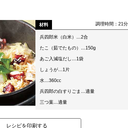
調理時間：21
材料
兵四郎米（白米）…2合
たこ（茹でたもの）…150g
あご入減塩だし…1袋
しょうが…1片
水…360cc
兵四郎の白すりごま…適量
三つ葉…適量
レシピを印刷する