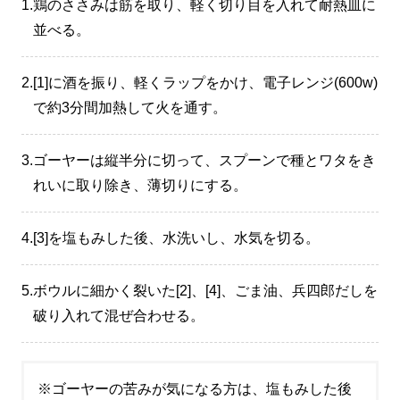
1.
鶏のささみは筋を取り、軽く切り目を入れて耐熱皿に
並べる。
2.
[1]に酒を振り、軽くラップをかけ、電子レンジ(600w)
で約3分間加熱して火を通す。
3.
ゴーヤーは縦半分に切って、スプーンで種とワタをき
れいに取り除き、薄切りにする。
4.
[3]を塩もみした後、水洗いし、水気を切る。
5.
ボウルに細かく裂いた[2]、[4]、ごま油、兵四郎だしを
破り入れて混ぜ合わせる。
※ゴーヤーの苦みが気になる方は、塩もみした後