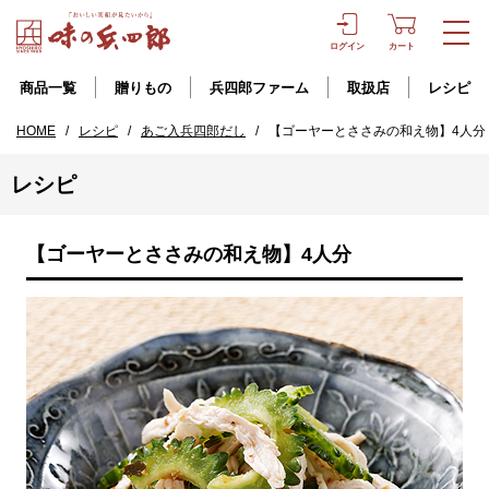
ログイン
カート
商品一覧
贈りもの
兵四郎ファーム
取扱店
レシピ
HOME
/
レシピ
/
あご入兵四郎だし
/
【ゴーヤーとささみの和え物】4人分
レシピ
【ゴーヤーとささみの和え物】4人分