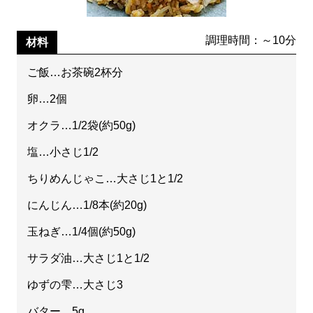
調理時間：～10分
材料
ご飯…お茶碗2杯分
卵…2個
オクラ…1/2袋(約50g)
塩…小さじ1/2
ちりめんじゃこ…大さじ1と1/2
にんじん…1/8本(約20g)
玉ねぎ…1/4個(約50g)
サラダ油…大さじ1と1/2
ゆずの雫…大さじ3
バター…5g