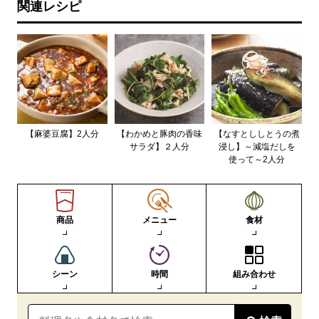
関連レシピ
【麻婆豆腐】2人分
【わかめと豚肉の香味
【なすとししとうの煮
サラダ】２人分
浸し】～減塩だしを
使って～2人分
商品
メニュー
食材
シーン
時間
組み合わせ