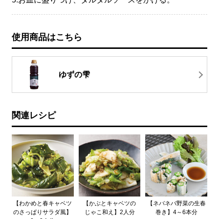
使用商品はこちら
ゆずの雫
関連レシピ
【わかめと春キャベツ
【かぶとキャベツの
【ネバネバ野菜の生春
のさっぱりサラダ風】
じゃこ和え】2人分
巻き】4～6本分