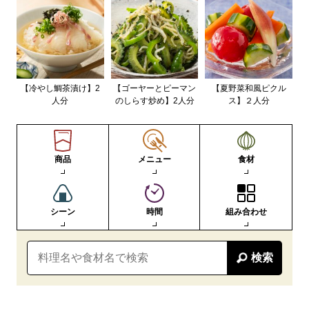
【冷やし鯛茶漬け】2
【ゴーヤーとピーマン
【夏野菜和風ピクル
人分
のしらす炒め】2人分
ス】２人分
商品
メニュー
食材
シーン
時間
組み合わせ
検索