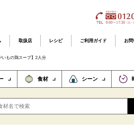
ム
取扱店
レシピ
ご利用ガイド
お問
がいもの鶏スープ】2人分
ー
食材
シーン