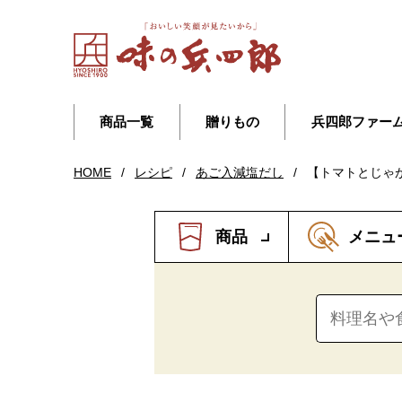
商品一覧
贈りもの
兵四郎ファー
HOME
/
レシピ
/
あご入減塩だし
/
【トマトとじゃ
商品
メニュ