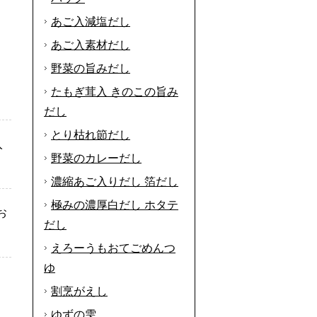
あご入減塩だし
あご入素材だし
野菜の旨みだし
たもぎ茸入 きのこの旨み
だし
とり枯れ節だし
入
野菜のカレーだし
濃縮あご入りだし 箔だし
極みの濃厚白だし ホタテ
お
だし
えろーうもおてごめんつ
ゆ
割烹がえし
ゆずの雫