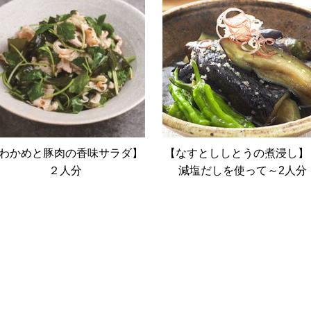
わかめと豚肉の香味サラダ】
【なすとししとうの煮浸し】
２人分
減塩だしを使って～2人分