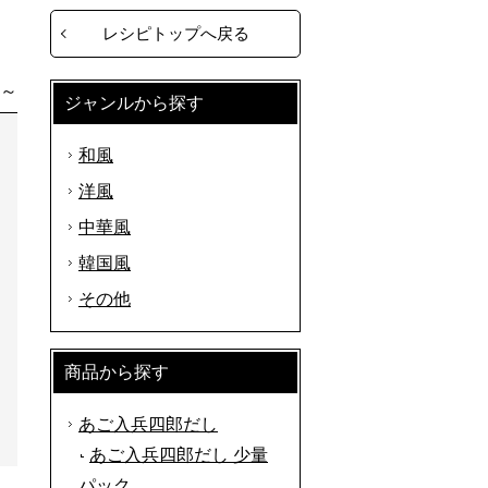
レシピトップへ戻る
分～
ジャンルから探す
和風
洋風
中華風
韓国風
その他
商品から探す
あご入兵四郎だし
あご入兵四郎だし 少量
パック