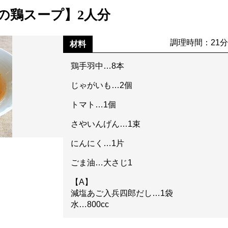
の鶏スープ】2人分
調理時間：21
材料
鶏手羽中…8本
じゃがいも…2個
トマト…1個
さやいんげん…1束
にんにく…1片
ごま油…大さじ1
【A】
減塩あご入兵四郎だし…1袋
水…800cc