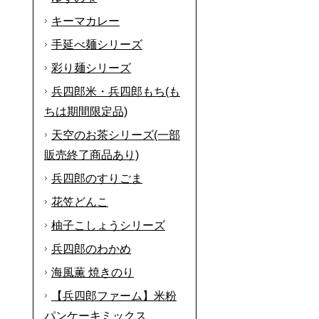
キーマカレー
手延べ麺シリーズ
彩り麺シリーズ
兵四郎米・兵四郎もち(も
ちは期間限定品)
天空のお茶シリーズ(一部
販売終了商品あり)
兵四郎のすりごま
花笠どんこ
柚子こしょうシリーズ
兵四郎のわかめ
海風薫 焼きのり
【兵四郎ファーム】米粉
パンケーキミックス