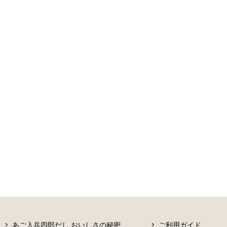
あご入兵四郎だし おいしさの秘密
ご利用ガイド