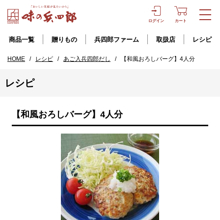
ログイン
カート
商品一覧
贈りもの
兵四郎ファーム
取扱店
レシピ
HOME
/
レシピ
/
あご入兵四郎だし
/
【和風おろしバーグ】4人分
レシピ
【和風おろしバーグ】4人分