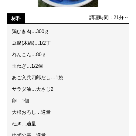
調理時間：21分～
材料
鶏ひき肉…300ｇ
豆腐(木綿)…1/2丁
れんこん…80ｇ
玉ねぎ…1/2個
あご入兵四郎だし…1袋
サラダ油…大さじ2
卵…1個
大根おろし…適量
ねぎ…適量
ゆずの雫…適量